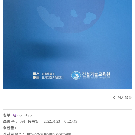
이 게시물을
첨부 :
img_xl.jpg
조회 수 :
391
등록일 :
2022.01.23
01:23:49
엮인글 :
게시글 주소 :
http://www.meojjin.kr/xe/3466