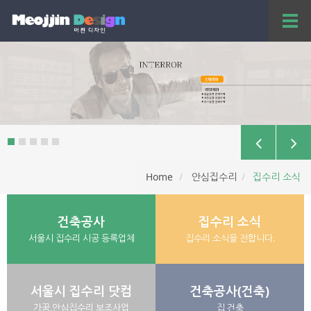
T
o
g
g
서울시 집수리 지원사업
l
e
서울시 집수리 시공 등록업체
n
a
v
i
g
a
Home
안심집수리
집수리 소식
t
i
o
건축공사
집수리 소식
n
서울시 집수리 시공 등록업체
집수리 소식을 전합니다.
서울시 집수리 닷컴
건축공사(건축)
가꿈,안심집수리 보조사업
집 건축