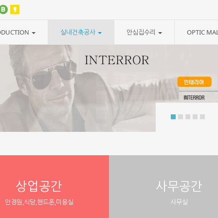
ODUCTION
실내건축공사
안심집수리
OPTIC MA
서울시 집수리 지원사업
서울시 집수리 시공 등록업체
상업공간
사무공간
안경원,식당,핸드폰,미용실
사무실