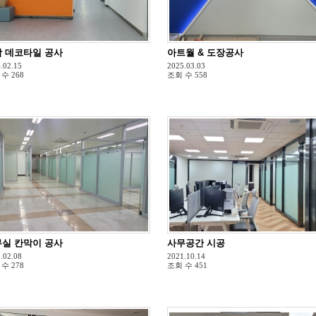
 데코타일 공사
아트월 & 도장공사
.02.15
2025.03.03
 수
268
조회 수
558
실 칸막이 공사
사무공간 시공
.02.08
2021.10.14
 수
278
조회 수
451