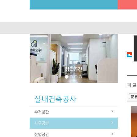
사무공간
글
실내건축공사
주거공간
사무공간
상업공간