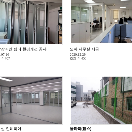
장애인 쉼터 환경개선 공사
오파 사무실 시공
.07.10
2020.12.29
 수
707
조회 수
453
무실 인테리어
울타리(휀스)