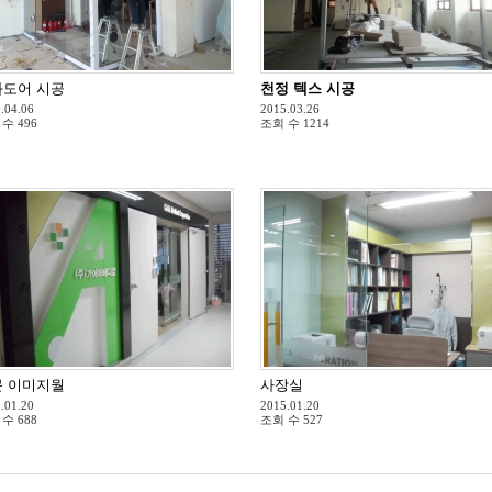
도어 시공
천정 텍스 시공
.04.06
2015.03.26
 수
496
조회 수
1214
 이미지월
사장실
.01.20
2015.01.20
 수
688
조회 수
527