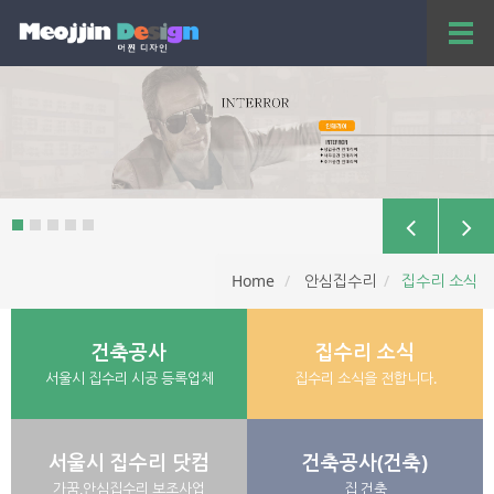
T
o
g
g
l
e
n
a
v
i
g
a
Home
안심집수리
집수리 소식
t
i
o
건축공사
집수리 소식
n
서울시 집수리 시공 등록업체
집수리 소식을 전합니다.
서울시 집수리 닷컴
건축공사(건축)
가꿈,안심집수리 보조사업
집 건축